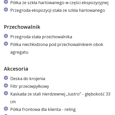
Półka ze szkła hartowanego w części ekspozycyjnej
Przegroda ekspozycji stała ze szkła hartowanego
Przechowalnik
Przegroda stała przechowalnika
Półka niechłodzona pod przechowalnikiem obok
agregatu
Dostępna od długości powyżej 125 cm.
Akcesoria
Deska do krojenia
Filtr przeciwpyłkowy
Kaskada ze stali nierdzewnej „lustro” - głębokość 33
cm
Dotyczy lad o głębokości 107 cm.
Półka frontowa dla klienta - reling