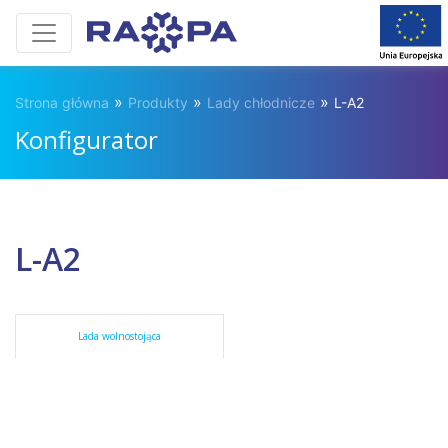
»
»
»
Strona główna
Produkty
Lady chłodnicze
L-A2
Konfigurator
L-A2
Lada wolnostojąca