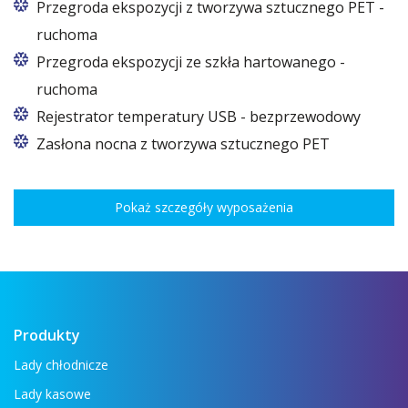
Dla modeli lad E, E Max, E1, E1 Max, F, F Max:
Przegroda ekspozycji z tworzywa sztucznego PET -
zamawiana wyłącznie na etapie produkcji. W
ruchoma
pozostałych modelach jako akcesorium.
Przegroda ekspozycji ze szkła hartowanego -
ruchoma
Rejestrator temperatury USB - bezprzewodowy
Zasłona nocna z tworzywa sztucznego PET
Pokaż szczegóły wyposażenia
Produkty
Lady chłodnicze
Lady kasowe