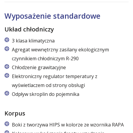
Wyposażenie standardowe
Układ chłodniczy
3 klasa klimatyczna
Agregat wewnętrzny zasilany ekologicznym
czynnikiem chłodniczym R-290
Czynnik R290 o zerowym wskaźniku ODP (Ozone
Chłodzenie grawitacyjne
Depletion Potential) oraz bardzo niskim wskaźniku
Elektroniczny regulator temperatury z
GWP (Global Warming Potential)
wyświetlaczem od strony obsługi
Odpływ skroplin do pojemnika
Korpus
Boki z tworzywa HIPS w kolorze ze wzornika RAPA