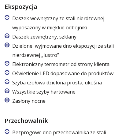
Ekspozycja
Daszek wewnętrzny ze stali nierdzewnej
wyposażony w miękkie odbojniki
Daszek zewnętrzny, szklany
Dzielone, wyjmowane dno ekspozycji ze stali
nierdzewnej „lustro”
Elektroniczny termometr od strony klienta
Oświetlenie LED dopasowane do produktów
Świetlówka LED do oświetlenia ekspozycji –
Szyba czołowa dzielona prosta, ukośna
mięsna lub nabiałowa
Wszystkie szyby hartowane
Zasłony nocne
Przechowalnik
Bezprogowe dno przechowalnika ze stali