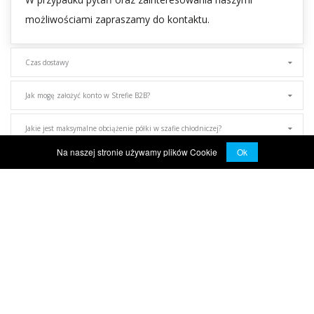
możliwościami zapraszamy do kontaktu.
Czas dostawy
Jak mogę założyć konto w Strefie B2B?
Jakie jest maksymalne obciążenie półki w szafie chłodniczej?
Na naszej stronie używamy plików Cookie
Ok
Dlaczego urządzenie nie chłodzi?
Legenda urządzeń
Gwarancja
Produkty