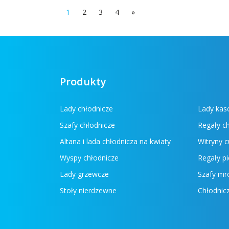
1
2
3
4
»
Produkty
Lady chłodnicze
Lady ka
Szafy chłodnicze
Regały c
Altana i lada chłodnicza na kwiaty
Witryny c
Wyspy chłodnicze
Regały pi
Lady grzewcze
Szafy mr
Stoły nierdzewne
Chłodnicz