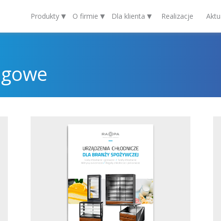
▾
▾
▾
Produkty
O firmie
Dla klienta
Realizacje
Aktu
ngowe