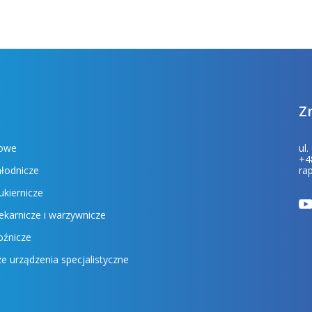
Z
sowe
ul
+4
hłodnicze
ra
ukiernicze
ekarnicze i warzywnicze
oźnicze
e urządzenia specjalistyczne