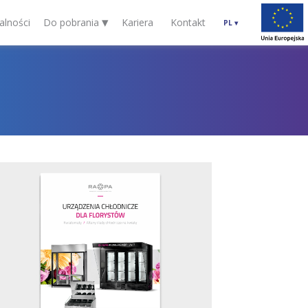
▾
alności
Do pobrania
Kariera
Kontakt
PL
▾