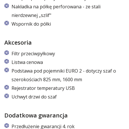
Nakładka na półkę perforowana - ze stali
nierdzewnej „szlif"
Wspornik do półki
Akcesoria
Filtr przeciwpyłkowy
Listwa cenowa
Podstawa pod pojemniki EURO 2 - dotyczy szaf o
szerokościach 825 mm, 1600 mm
W szafach o rozmiarach 825 i 1600
Rejestrator temperatury USB
Uchwyt drzwi do szaf
Dodatkowa gwarancja
Przedłużenie gwarancji 4. rok