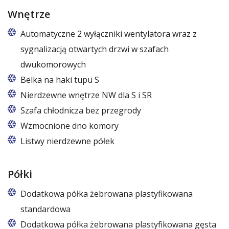
Wnętrze
Automatyczne 2 wyłączniki wentylatora wraz z
sygnalizacją otwartych drzwi w szafach
dwukomorowych
Belka na haki tupu S
Cena dotyczy jednej belki w jednej komorze szafy
Nierdzewne wnętrze NW dla S i SR
Szafa chłodnicza bez przegrody
Wzmocnione dno komory
Listwy nierdzewne półek
Półki
Dodatkowa półka żebrowana plastyfikowana
standardowa
Dodatkowa półka żebrowana plastyfikowana gęsta