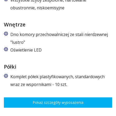
Wszystkie szyby zespolone, hartowane
obustronnie, niskoemisyjne
Wnętrze
Dno komory przechowalniczej ze stali nierdzewnej
"lustro"
Oświetlenie LED
barwa biała zimna lub biała ciepła
Półki
Komplet półek plastyfikowanych, standardowych
wraz ze wspornikami - 10 szt.
Rozstaw ożebrowania co 3,5 cm, udźwig do 30 kg, regulacja
wysokości co 7,5 cm pozwala na optymalne rozmieszczenie różnego
Pokaż szczegóły wyposażenia
rodzaju towaru.
Wymiary półek do szaf o szerokościach: