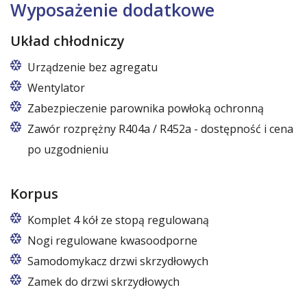
120 cm (50,5 cm x 51 cm),
Wyposażenie dodatkowe
140 cm (60,5 cm x 51 cm),
160 cm (70,5 cm x 51 cm)
Układ chłodniczy
Urządzenie bez agregatu
Wentylator
Zabezpieczenie parownika powłoką ochronną
Zawór rozprężny R404a / R452a - dostępność i cena
po uzgodnieniu
Korpus
Komplet 4 kół ze stopą regulowaną
Cztery koła obrotowe, w tym dwa z hamulcem.
Nogi regulowane kwasoodporne
Nogi z regulacją w zakresie 87 – 97 mm
Samodomykacz drzwi skrzydłowych
Zamek do drzwi skrzydłowych