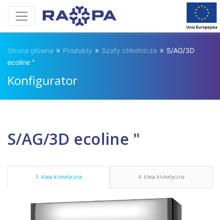
»
»
»
Strona główna
Produkty
Szafy chłodnicze
S/AG/3D
ecoline "
Konfigurator
S/AG/3D ecoline "
3. klasa klimatyczna
4. klasa klimatyczna