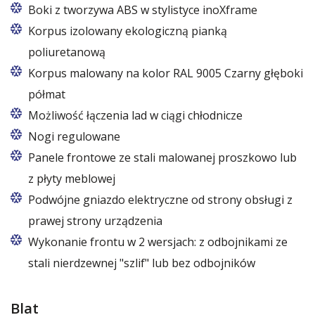
Boki z tworzywa ABS w stylistyce inoXframe
Korpus izolowany ekologiczną pianką
poliuretanową
Korpus malowany na kolor RAL 9005 Czarny głęboki
półmat
Możliwość łączenia lad w ciągi chłodnicze
Nogi regulowane
Panele frontowe ze stali malowanej proszkowo lub
z płyty meblowej
Wymienne panele dostępne szerokiej palecie
Podwójne gniazdo elektryczne od strony obsługi z
kolorystycznej – również w kolorach na specjalne
prawej strony urządzenia
życzenie Klienta
Wykonanie frontu w 2 wersjach: z odbojnikami ze
stali nierdzewnej "szlif" lub bez odbojników
Blat