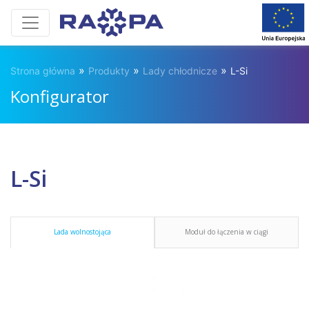
»
»
»
Strona główna
Produkty
Lady chłodnicze
L-Si
Konfigurator
L-Si
Lada wolnostojąca
Moduł do łączenia w ciągi