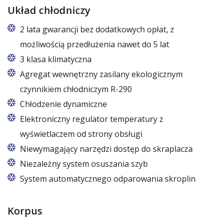
Układ chłodniczy
2 lata gwarancji bez dodatkowych opłat, z
możliwością przedłużenia nawet do 5 lat
Usługi gwarancyjne i pogwarancyjne świadczone
3 klasa klimatyczna
przez producenta na terenie całej Polski
Agregat wewnętrzny zasilany ekologicznym
czynnikiem chłodniczym R-290
Czynnik R290 o zerowym wskaźniku ODP (Ozone
Chłodzenie dynamiczne
Depletion Potential) oraz bardzo niskim wskaźniku
Elektroniczny regulator temperatury z
GWP (Global Warming Potential)
wyświetlaczem od strony obsługi
Niewymagający narzędzi dostęp do skraplacza
Niezależny system osuszania szyb
Dedykowane wentylatory eliminujące gromadzenie
System automatycznego odparowania skroplin
się wilgoci na przednich szybach nawet przy
Energooszczędny, inteligentny system
wysokiej wilgotności powietrza
odparowania o zmiennej mocy w zależności od
Korpus
poziomu skroplin