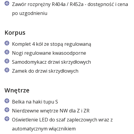
Zawór rozprężny R404a / R452a - dostępność i cena
po uzgodnieniu
Korpus
Komplet 4 kół ze stopą regulowaną
Cztery koła obrotowe, w tym dwa z hamulcem.
Nogi regulowane kwasoodporne
Nogi z regulacją w zakresie 87 – 97 mm
Samodomykacz drzwi skrzydłowych
Zamek do drzwi skrzydłowych
Wnętrze
Belka na haki tupu S
Cena dotyczy jednej belki w jednej komorze szafy
Nierdzewne wnętrze NW dla Z i ZR
Oświetlenie LED do szaf zapleczowych wraz z
automatycznym włącznikiem