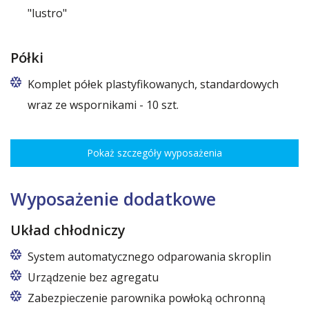
"lustro"
Półki
Komplet półek plastyfikowanych, standardowych
wraz ze wspornikami - 10 szt.
Rozstaw ożebrowania co 3,5 cm, udźwig do 30 kg, regulacja
wysokości co 7,5 cm pozwala na optymalne rozmieszczenie różnego
Pokaż szczegóły wyposażenia
rodzaju towaru.
Wymiary półek do szaf o szerokościach:
120 cm (50,5 cm x 51 cm),
Wyposażenie dodatkowe
140 cm (60,5 cm x 51 cm),
160 cm (70,5 cm x 51 cm)
Układ chłodniczy
System automatycznego odparowania skroplin
Urządzenie bez agregatu
Zabezpieczenie parownika powłoką ochronną