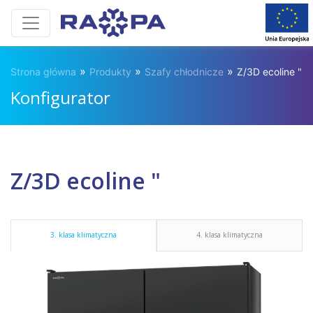
»
»
»
Strona główna
Produkty
Szafy chłodnicze
Z/3D ecoline "
Konfigurator
Z/3D ecoline "
3. klasa klimatyczna
4. klasa klimatyczna