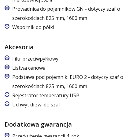
Prowadnica do pojemników GN - dotyczy szaf o
szerokościach 825 mm, 1600 mm
W szafach o wymiarach 825 i 1600
Wspornik do półki
Akcesoria
Filtr przeciwpyłkowy
Listwa cenowa
Podstawa pod pojemniki EURO 2 - dotyczy szaf o
szerokościach 825 mm, 1600 mm
W szafach o rozmiarach 825 i 1600
Rejestrator temperatury USB
Uchwyt drzwi do szaf
Dodatkowa gwarancja
Przedłużenie gwarancji 4. rok