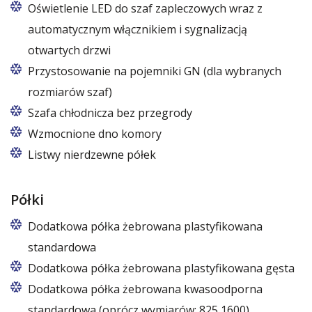
Oświetlenie LED do szaf zapleczowych wraz z
automatycznym włącznikiem i sygnalizacją
otwartych drzwi
Przystosowanie na pojemniki GN (dla wybranych
rozmiarów szaf)
Dotyczy modeli szaf Z/825 i Z/1600 (bez
Szafa chłodnicza bez przegrody
wentylatora); komplet półek 5/10 szt. jest
Wzmocnione dno komory
wymieniany na 10/20 kompletów prowadnic.
Listwy nierdzewne półek
Półki
Dodatkowa półka żebrowana plastyfikowana
standardowa
Dodatkowa półka żebrowana plastyfikowana gęsta
Dodatkowa półka żebrowana kwasoodporna
standardowa (oprócz wymiarów: 825,1600)