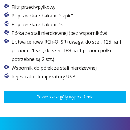
Filtr przeciwpyłkowy
Poprzeczka z hakami "szpic"
Poprzeczka ze stali kwasoodpornej
Poprzeczka z hakami "s"
Dla modułów/regałów 125/133 cm: 9 haków, 1 szt.
Poprzeczka ze stali kwasoodpornej
Półka ze stali nierdzewnej (bez wsporników)
na poziom. (modele: RCh-O, RCh-SR)
Dla modułów/regałów 125/133 cm: 9 haków, 1 szt.
Półka ze stali nierdzewnej (bez wsporników)
Listwa cenowa RCh-O, SR (uwaga: do szer. 125 na 1
Dla modułów/regałów 188/196 cm: 7 haków, 2 szt.
na poziom.(modele:RCh-O, RCh-SR)
Dla modułów/regałów 125/133 cm: 1 szt. na
poziom - 1 szt., do szer. 188 na 1 poziom półki
na poziom (modele:RCh-O, RCh-SR)
Dla modułów/regałów 188/196 cm: 7 haków,
2 szt.
poziom.
potrzebne są 2 szt.)
na poziom (modele:RCh-O, RCh-SR)
Dla modułów/regałów 188/196 cm: 2 szt. na
Wspornik do półek ze stali nierdzewnej
poziom
Rejestrator temperatury USB
Pokaż szczegóły wyposażenia