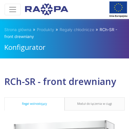
»
»
»
Strona główna
Produkty
Regały chłodnicze
RCh-SR -
front drewniany
Konfigurator
RCh-SR - front drewniany
Regał wolnostojący
Moduł do łączenia w ciągi