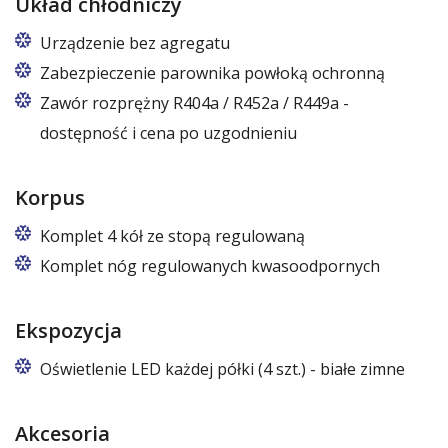
Układ chłodniczy
Urządzenie bez agregatu
Zabezpieczenie parownika powłoką ochronną
Zawór rozprężny R404a / R452a / R449a -
dostępność i cena po uzgodnieniu
Korpus
Komplet 4 kół ze stopą regulowaną
Komplet nóg regulowanych kwasoodpornych
Nogi regulowane w zakresie 87 – 97 mm.
Komplet dla modułów/regałów 125/133 cm – 4 szt.
Ekspozycja
Komplet dla modułów/regałów 188/196 cm – 6 szt.
Oświetlenie LED każdej półki (4 szt.) - białe zimne
Akcesoria