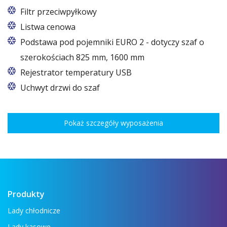
Filtr przeciwpyłkowy
Listwa cenowa
Podstawa pod pojemniki EURO 2 - dotyczy szaf o
szerokościach 825 mm, 1600 mm
W szafach o rozmiarach 825 i 1600
Rejestrator temperatury USB
Uchwyt drzwi do szaf
Pokaż szczegóły wyposażenia
Produkty
Lady chłodnicze
Lady kasowe