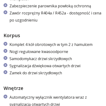
Zabezpieczenie parownika powłoką ochronną
Zawór rozprężny R404a / R452a - dostępność i cena
po uzgodnieniu
Korpus
Komplet 4 kół obrotowych w tym 2 z hamulcem
Nogi regulowane kwasoodporne
Nogi z regulacją w zakresie 87 – 97 mm
Samodomykacz drzwi skrzydłowych
Sygnalizacja dźwiękowa otwartych drzwi
Zamek do drzwi skrzydłowych
Wnętrze
Automatyczny wyłącznik wentylatora wraz z
sygnalizacją otwartych drzwi