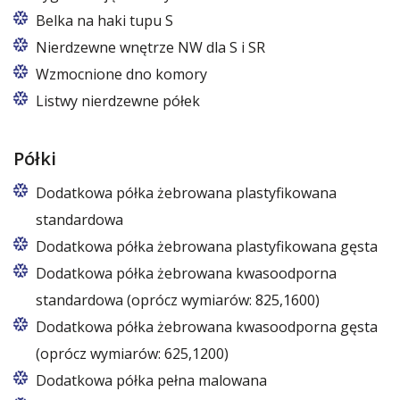
Belka na haki tupu S
Cena dotyczy jednej belki w jednej komorze szafy
Nierdzewne wnętrze NW dla S i SR
Wzmocnione dno komory
Listwy nierdzewne półek
Półki
Dodatkowa półka żebrowana plastyfikowana
standardowa
Dodatkowa półka żebrowana plastyfikowana gęsta
Dodatkowa półka żebrowana kwasoodporna
standardowa (oprócz wymiarów: 825,1600)
Dodatkowa półka żebrowana kwasoodporna gęsta
(oprócz wymiarów: 625,1200)
Dodatkowa półka pełna malowana