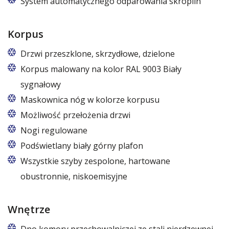
System automatycznego odparowania skroplin
Korpus
Drzwi przeszklone, skrzydłowe, dzielone
Korpus malowany na kolor RAL 9003 Biały
sygnałowy
Maskownica nóg w kolorze korpusu
Możliwość przełożenia drzwi
Nogi regulowane
Podświetlany biały górny plafon
7 kolorów ze wzornika RAPA
Wszystkie szyby zespolone, hartowane
obustronnie, niskoemisyjne
Wnętrze