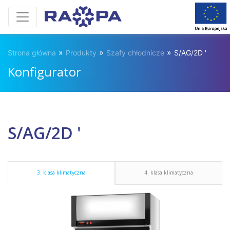
»
»
»
Strona główna
Produkty
Szafy chłodnicze
S/AG/2D '
Konfigurator
S/AG/2D '
3. klasa klimatyczna
4. klasa klimatyczna