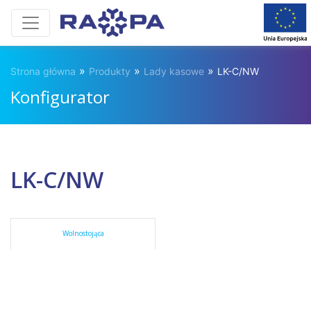
»
»
»
Strona główna
Produkty
Lady kasowe
LK-C/NW
Konfigurator
LK-C/NW
Wolnostojąca