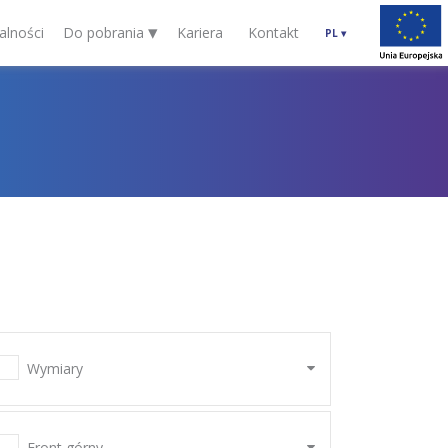
▾
alności
Do pobrania
Kariera
Kontakt
PL
▾
Wymiary
Front górny