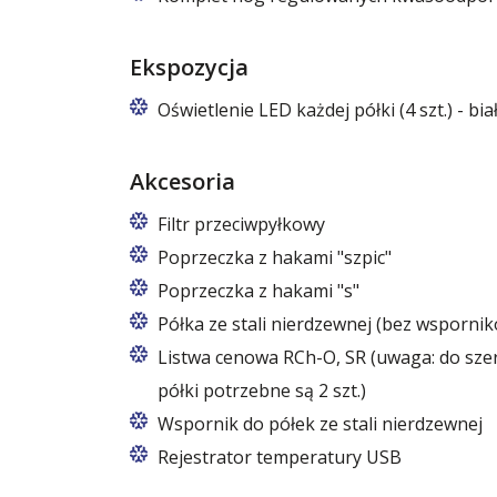
Nogi regulowane w zakresie 87 – 97 mm
Komplet dla modułów/regałów 125/133 c
Ekspozycja
Komplet dla modułów/regałów 188/196 c
Oświetlenie LED każdej półki (4 szt.) - bi
Akcesoria
Filtr przeciwpyłkowy
Poprzeczka z hakami "szpic"
Poprzeczka ze stali kwasoodpornej
Poprzeczka z hakami "s"
Dla modułów/regałów 125/133 cm: 9 hak
Poprzeczka ze stali kwasoodpornej
Półka ze stali nierdzewnej (bez wsporni
Dla modułów/regałów 188/196 cm: 7 hak
Dla modułów/regałów 125/133 cm: 9 hak
Półka ze stali nierdzewnej (bez wsporn
Listwa cenowa RCh-O, SR (uwaga: do szer.
Dla modułów/regałów 188/196 cm: 7 h
Dla modułów/regałów 125/133 cm: 1 szt
półki potrzebne są 2 szt.)
Dla modułów/regałów 188/196 cm: 2 szt
Wspornik do półek ze stali nierdzewnej
Rejestrator temperatury USB