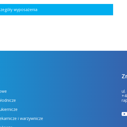
czegóły wyposażenia
Z
sowe
ul
+4
hłodnicze
ra
ukiernicze
ekarnicze i warzywnicze