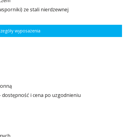
aczem
wsporniki) ze stali nierdzewnej
czegóły wyposażenia
ronną
- dostępność i cena po uzgodnieniu
nych