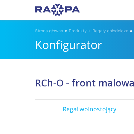
»
»
»
Strona główna
Produkty
Regały chłodnicze
Konfigurator
RCh-O - front malow
Regał wolnostojący