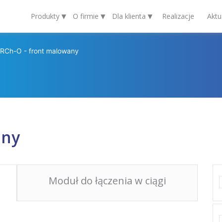
▾
▾
▾
Produkty
O firmie
Dla klienta
Realizacje
Aktu
RCh-O - front malowany
any
Moduł do łączenia w ciągi