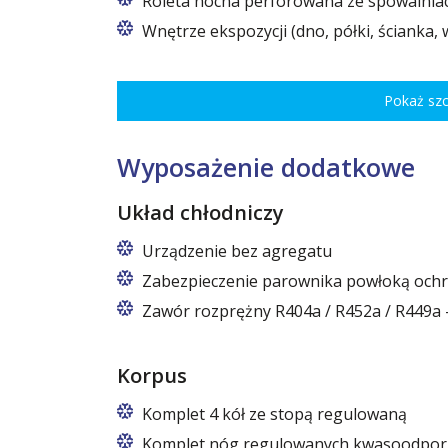
Roleta nocna perforowana ze spowalni
Wnętrze ekspozycji (dno, półki, ścianka, 
Pokaż sz
Wyposażenie dodatkowe
Układ chłodniczy
Urządzenie bez agregatu
Zabezpieczenie parownika powłoką och
Zawór rozprężny R404a / R452a / R449a 
Korpus
Komplet 4 kół ze stopą regulowaną
Komplet nóg regulowanych kwasoodpor