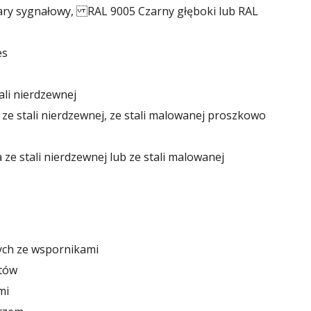
zary sygnałowy, RAL 9005 Czarny głęboki lub RAL
es
tali nierdzewnej
e stali nierdzewnej, ze stali malowanej proszkowo
e stali nierdzewnej lub ze stali malowanej
ych ze wspornikami
tów
mi