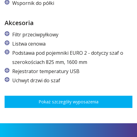
W szafach o wymiarach 825 i 1600
Wspornik do półki
Akcesoria
Filtr przeciwpyłkowy
Listwa cenowa
Podstawa pod pojemniki EURO 2 - dotyczy szaf o
szerokościach 825 mm, 1600 mm
W szafach o rozmiarach 825 i 1600
Rejestrator temperatury USB
Uchwyt drzwi do szaf
Pokaż szczegóły wyposażenia