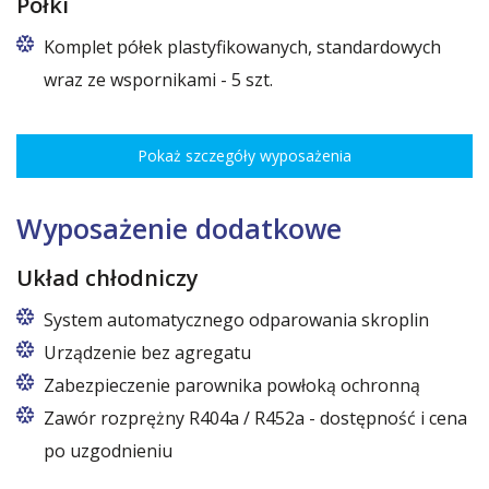
Półki
Komplet półek plastyfikowanych, standardowych
wraz ze wspornikami - 5 szt.
Rozstaw ożebrowania co 3,5 cm, udźwig do 30 kg, regulacja
wysokości co 7,5 cm pozwala na optymalne rozmieszczenie różnego
Pokaż szczegóły wyposażenia
rodzaju towaru.
Wymiary półek do szaf o szerokościach:
62,5 cm (50,5 cm x 51 cm),
Wyposażenie dodatkowe
72,5 cm (60,5 cm x 51 cm),
82,5 cm (70,5 cm x 51 cm)
Układ chłodniczy
System automatycznego odparowania skroplin
Urządzenie bez agregatu
Zabezpieczenie parownika powłoką ochronną
Zawór rozprężny R404a / R452a - dostępność i cena
po uzgodnieniu