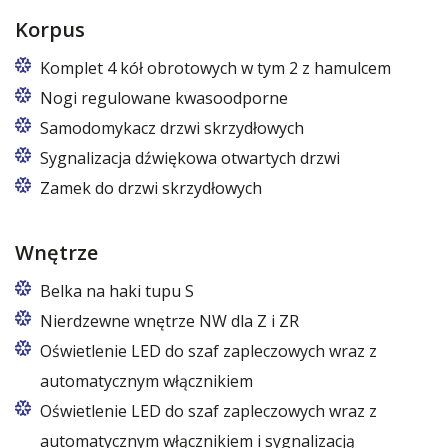
Korpus
Komplet 4 kół obrotowych w tym 2 z hamulcem
Nogi regulowane kwasoodporne
Nogi z regulacją w zakresie 87 – 97 mm
Samodomykacz drzwi skrzydłowych
Sygnalizacja dźwiękowa otwartych drzwi
Zamek do drzwi skrzydłowych
Wnętrze
Belka na haki tupu S
Cena dotyczy jednej belki w jednej komorze szafy
Nierdzewne wnętrze NW dla Z i ZR
Oświetlenie LED do szaf zapleczowych wraz z
automatycznym włącznikiem
Oświetlenie LED do szaf zapleczowych wraz z
automatycznym włącznikiem i sygnalizacją