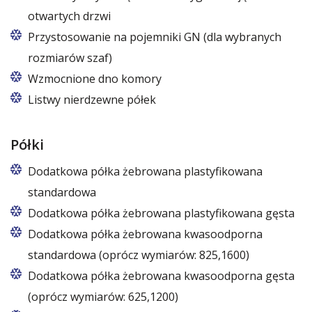
otwartych drzwi
Przystosowanie na pojemniki GN (dla wybranych
rozmiarów szaf)
Dotyczy modeli szaf Z/825 i Z/1600 (bez
Wzmocnione dno komory
wentylatora); komplet półek 5/10 szt. jest
Listwy nierdzewne półek
wymieniany na 10/20 kompletów prowadnic.
Półki
Dodatkowa półka żebrowana plastyfikowana
standardowa
Dodatkowa półka żebrowana plastyfikowana gęsta
Dodatkowa półka żebrowana kwasoodporna
standardowa (oprócz wymiarów: 825,1600)
Dodatkowa półka żebrowana kwasoodporna gęsta
(oprócz wymiarów: 625,1200)