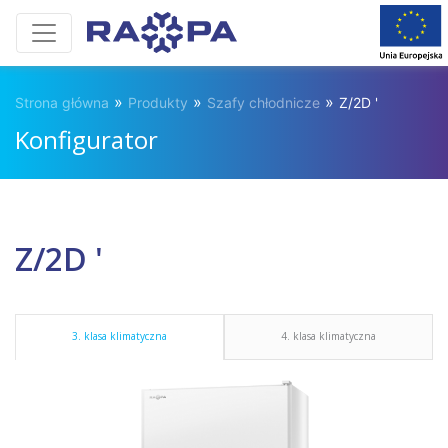
»
»
»
Strona główna
Produkty
Szafy chłodnicze
Z/2D '
Konfigurator
Z/2D '
3. klasa klimatyczna
4. klasa klimatyczna