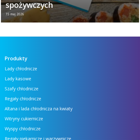
spożywczych
15 maj 2026
Nowa broszura - Urządzenia dla branży
spożywczej Jeśli chcesz w jednym miejscu
zobaczyć wszystkie najważniejsze
urządzenia: lady ...
Czytaj więcej →
Produkty
Lady chłodnicze
Lady kasowe
Szafy chłodnicze
Regały chłodnicze
Altana i lada chłodnicza na kwiaty
Witryny cukiernicze
Wyspy chłodnicze
Regały piekarnicze i warzywnicze