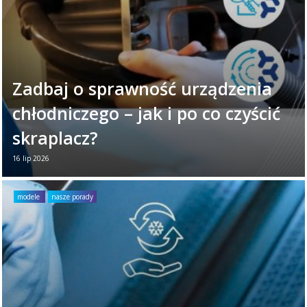
Zadbaj o sprawność urządzenia
chłodniczego – jak i po co czyścić
skraplacz?
16 lip 2026
Twoje urządzenie chłodnicze każdego dnia
ciężko pracuje. Aby zapewniało niezawodne
modele
nasze porady
działanie, warto poświęcić mu chwilę raz w
miesiącu. ...
Czytaj więcej →