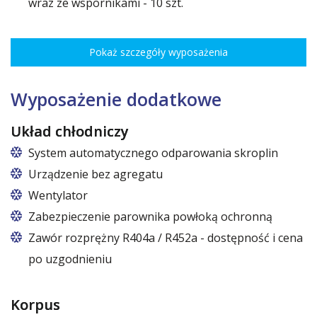
wraz ze wspornikami - 10 szt.
Rozstaw ożebrowania co 3,5 cm, udźwig do 30 kg, regulacja
wysokości co 7,5 cm pozwala na optymalne rozmieszczenie różnego
Pokaż szczegóły wyposażenia
rodzaju towaru.
Wymiary półek do szaf o szerokościach:
120 cm (50,5 cm x 51 cm),
Wyposażenie dodatkowe
140 cm (60,5 cm x 51 cm),
160 cm (70,5 cm x 51 cm)
Układ chłodniczy
System automatycznego odparowania skroplin
Urządzenie bez agregatu
Wentylator
Zabezpieczenie parownika powłoką ochronną
Zawór rozprężny R404a / R452a - dostępność i cena
po uzgodnieniu
Korpus