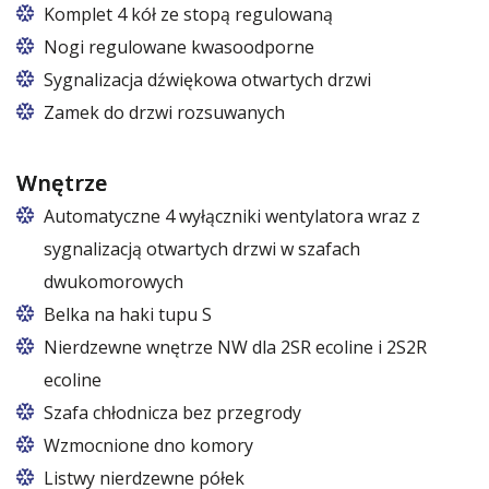
Komplet 4 kół ze stopą regulowaną
Cztery koła obrotowe, w tym dwa z hamulcem.
Nogi regulowane kwasoodporne
Nogi z regulacją w zakresie 87 – 97 mm
Sygnalizacja dźwiękowa otwartych drzwi
Zamek do drzwi rozsuwanych
Wnętrze
Automatyczne 4 wyłączniki wentylatora wraz z
sygnalizacją otwartych drzwi w szafach
dwukomorowych
Belka na haki tupu S
Cena dotyczy jednej belki w jednej komorze szafy
Nierdzewne wnętrze NW dla 2SR ecoline i 2S2R
ecoline
Szafa chłodnicza bez przegrody
Wzmocnione dno komory
Listwy nierdzewne półek