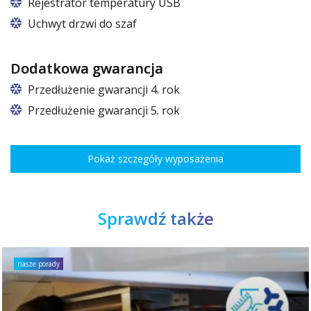
W szafach o rozmiarach 825 i 1600
Rejestrator temperatury USB
Uchwyt drzwi do szaf
Dodatkowa gwarancja
Przedłużenie gwarancji 4. rok
Przedłużenie gwarancji 5. rok
Pokaż szczegóły wyposażenia
Sprawdź także
nasze porady