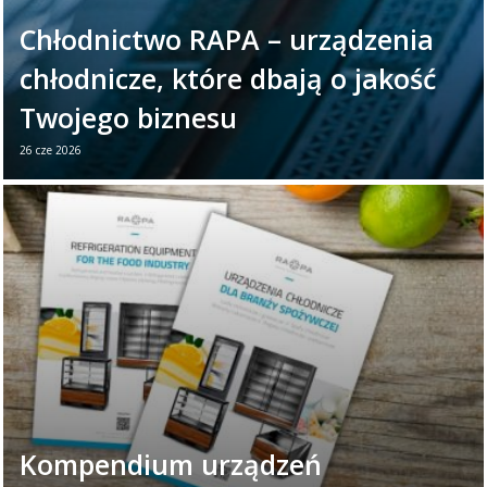
Chłodnictwo RAPA – urządzenia
chłodnicze, które dbają o jakość
Twojego biznesu
26 cze 2026
26 czerwca obchodzimy Światowy Dzień
Chłodnictwa. To dobry moment, aby
przypomnieć, jak ważną rolę odgrywają
urządzenia chłodnicze w ...
Czytaj więcej →
Kompendium urządzeń