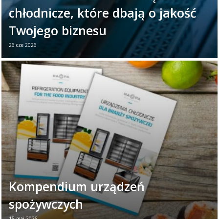
chłodnicze, które dbają o jakość
Twojego biznesu
26 cze 2026
26 czerwca obchodzimy Światowy Dzień
Chłodnictwa. To dobry moment, aby
przypomnieć, jak ważną rolę odgrywają
urządzenia chłodnicze w ...
Czytaj więcej →
Kompendium urządzeń
spożywczych
15 maj 2026