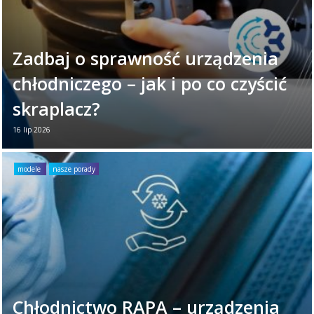
Zadbaj o sprawność urządzenia
chłodniczego – jak i po co czyścić
skraplacz?
16 lip 2026
Twoje urządzenie chłodnicze każdego dnia
ciężko pracuje. Aby zapewniało niezawodne
modele
nasze porady
działanie, warto poświęcić mu chwilę raz w
miesiącu. ...
Czytaj więcej →
Chłodnictwo RAPA – urządzenia