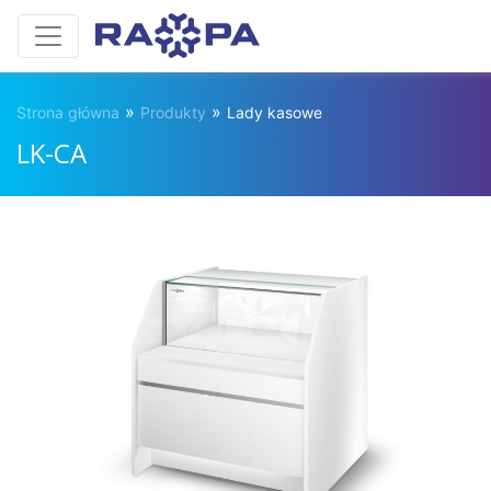
»
»
Strona główna
Produkty
Lady kasowe
LK-CA