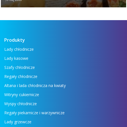
Nowa broszura - Urządzenia dla branży
spożywczej Jeśli chcesz w jednym miejscu
zobaczyć wszystkie najważniejsze
urządzenia: lady ...
Czytaj więcej →
Produkty
Lady chłodnicze
Lady kasowe
Szafy chłodnicze
Regały chłodnicze
Altana i lada chłodnicza na kwiaty
Witryny cukiernicze
Wyspy chłodnicze
Regały piekarnicze i warzywnicze
Lady grzewcze