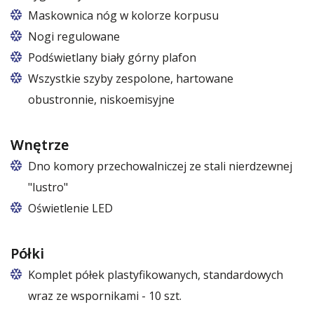
Maskownica nóg w kolorze korpusu
Nogi regulowane
Podświetlany biały górny plafon
7 kolorów ze wzornika RAPA
Wszystkie szyby zespolone, hartowane
obustronnie, niskoemisyjne
Wnętrze
Dno komory przechowalniczej ze stali nierdzewnej
"lustro"
Oświetlenie LED
barwa biała zimna lub biała ciepła
Półki
Komplet półek plastyfikowanych, standardowych
wraz ze wspornikami - 10 szt.