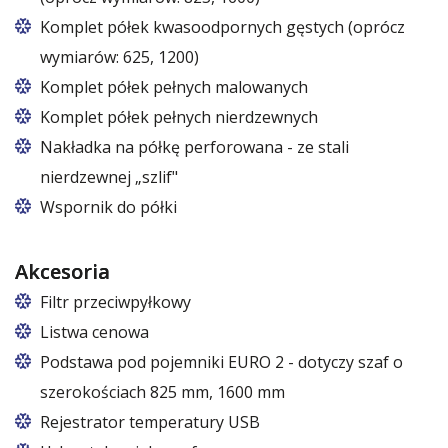
Komplet półek kwasoodpornych gęstych (oprócz
wymiarów: 625, 1200)
Komplet półek pełnych malowanych
Komplet półek pełnych nierdzewnych
Nakładka na półkę perforowana - ze stali
nierdzewnej „szlif"
Wspornik do półki
Akcesoria
Filtr przeciwpyłkowy
Listwa cenowa
Podstawa pod pojemniki EURO 2 - dotyczy szaf o
szerokościach 825 mm, 1600 mm
W szafach o rozmiarach 825 i 1600
Rejestrator temperatury USB