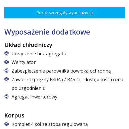
Rozstaw ożebrowania co 3,5 cm, udźwig do 30 kg, regulacja
wysokości co 7,5 cm pozwala na optymalne rozmieszczenie różnego
Pokaż szczegóły wyposażenia
rodzaju towaru.
Wymiary półek do szaf o szerokościach:
120 cm (50,5 cm x 51 cm),
Wyposażenie dodatkowe
140 cm (60,5 cm x 51 cm),
160 cm (70,5 cm x 51 cm)
Układ chłodniczy
Urządzenie bez agregatu
Wentylator
Zabezpieczenie parownika powłoką ochronną
Zawór rozprężny R404a / R452a - dostępność i cena
po uzgodnieniu
Agregat inwerterowy
Korpus
Komplet 4 kół ze stopą regulowaną