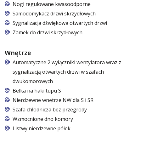
Cztery koła obrotowe, w tym dwa z hamulcem.
Nogi regulowane kwasoodporne
Nogi z regulacją w zakresie 87 – 97 mm
Samodomykacz drzwi skrzydłowych
Sygnalizacja dźwiękowa otwartych drzwi
Zamek do drzwi skrzydłowych
Wnętrze
Automatyczne 2 wyłączniki wentylatora wraz z
sygnalizacją otwartych drzwi w szafach
dwukomorowych
Belka na haki tupu S
Cena dotyczy jednej belki w jednej komorze szafy
Nierdzewne wnętrze NW dla S i SR
Szafa chłodnicza bez przegrody
Wzmocnione dno komory
Listwy nierdzewne półek