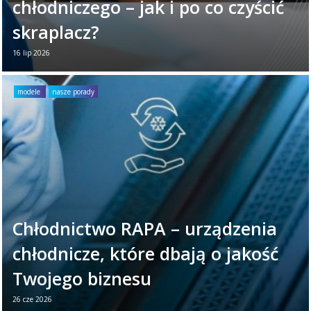
chłodniczego – jak i po co czyścić
skraplacz?
16 lip 2026
Twoje urządzenie chłodnicze każdego dnia
ciężko pracuje. Aby zapewniało niezawodne
modele
nasze porady
działanie, warto poświęcić mu chwilę raz w
miesiącu. ...
Czytaj więcej →
Chłodnictwo RAPA – urządzenia
chłodnicze, które dbają o jakość
Twojego biznesu
26 cze 2026