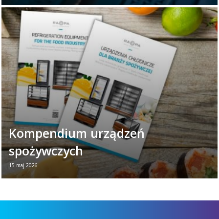
26 czerwca obchodzimy Światowy Dzień
Chłodnictwa. To dobry moment, aby
przypomnieć, jak ważną rolę odgrywają
urządzenia chłodnicze w ...
Czytaj więcej →
Kompendium urządzeń
spożywczych
15 maj 2026
Nowa broszura - Urządzenia dla branży
spożywczej Jeśli chcesz w jednym miejscu
zobaczyć wszystkie najważniejsze
urządzenia: lady ...