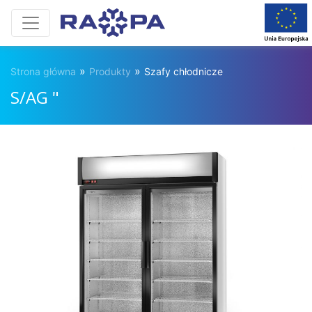
»
»
Strona główna
Produkty
Szafy chłodnicze
S/AG "