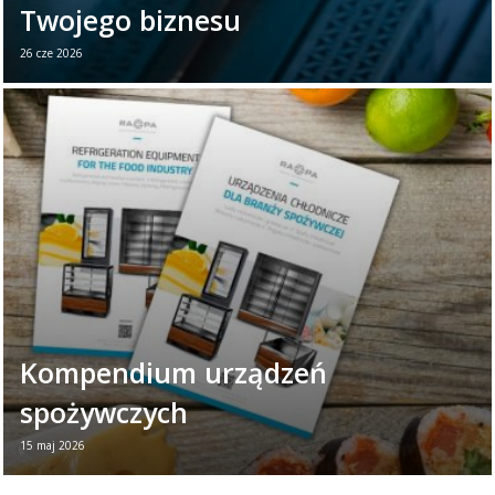
Twojego biznesu
26 cze 2026
26 czerwca obchodzimy Światowy Dzień
Chłodnictwa. To dobry moment, aby
przypomnieć, jak ważną rolę odgrywają
urządzenia chłodnicze w ...
Czytaj więcej →
Kompendium urządzeń
spożywczych
15 maj 2026
Nowa broszura - Urządzenia dla branży
spożywczej Jeśli chcesz w jednym miejscu