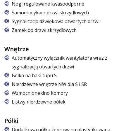
Nogi regulowane kwasoodporne
Nogi z regulacją w zakresie 87 – 97 mm
Samodomykacz drzwi skrzydłowych
Sygnalizacja dźwiękowa otwartych drzwi
Zamek do drzwi skrzydłowych
Wnętrze
Automatyczny wyłącznik wentylatora wraz z
sygnalizacją otwartych drzwi
Belka na haki tupu S
Cena dotyczy jednej belki w jednej komorze szafy
Nierdzewne wnętrze NW dla S i SR
Wzmocnione dno komory
Listwy nierdzewne półek
Półki
Dodatkowa półka żebrowana plastyfikowana