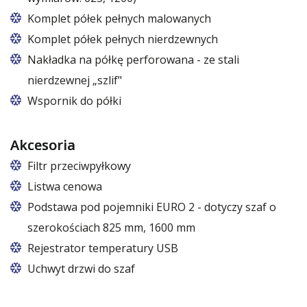
Komplet półek pełnych malowanych
Komplet półek pełnych nierdzewnych
Nakładka na półkę perforowana - ze stali
nierdzewnej „szlif"
Wspornik do półki
Akcesoria
Filtr przeciwpyłkowy
Listwa cenowa
Podstawa pod pojemniki EURO 2 - dotyczy szaf o
szerokościach 825 mm, 1600 mm
W szafach o rozmiarach 825 i 1600
Rejestrator temperatury USB
Uchwyt drzwi do szaf