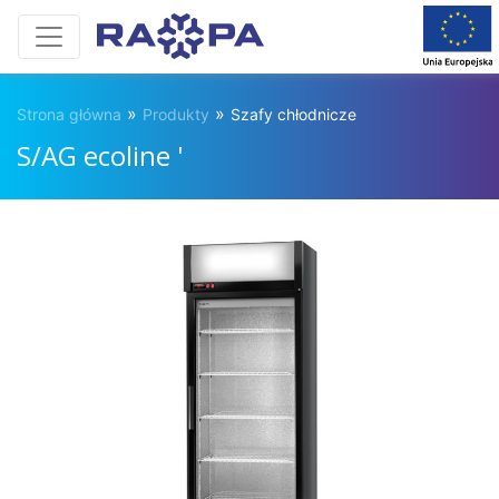
»
»
Strona główna
Produkty
Szafy chłodnicze
S/AG ecoline '