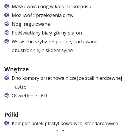
Maskownica nóg w kolorze korpusu
Możliwość przełożenia drzwi
Nogi regulowane
Podświetlany biały górny plafon
7 kolorów ze wzornika RAPA
Wszystkie szyby zespolone, hartowane
obustronnie, niskoemisyjne
Wnętrze
Dno komory przechowalniczej ze stali nierdzewnej
"lustro"
Oświetlenie LED
barwa biała zimna lub biała ciepła
Półki
Komplet półek plastyfikowanych, standardowych