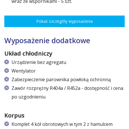
wraz ze wspornikami - 5 szt.
Rozstaw ożebrowania co 3,5 cm, udźwig do 30 kg, regulacja
wysokości co 7,5 cm pozwala na optymalne rozmieszczenie różnego
Pokaż szczegóły wyposażenia
rodzaju towaru.
Wymiary półek do szaf o szerokościach:
62,5 cm (50,5 cm x 51 cm),
Wyposażenie dodatkowe
72,5 cm (60,5 cm x 51 cm),
82,5 cm (70,5 cm x 51 cm)
Układ chłodniczy
Urządzenie bez agregatu
Wentylator
Zabezpieczenie parownika powłoką ochronną
Zawór rozprężny R404a / R452a - dostępność i cena
po uzgodnieniu
Korpus
Komplet 4 kół obrotowych w tym 2 z hamulcem