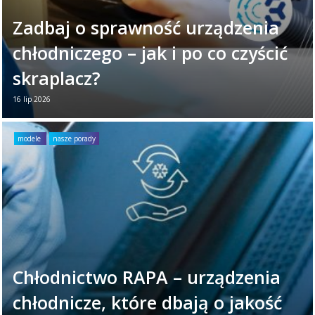
Zadbaj o sprawność urządzenia
chłodniczego – jak i po co czyścić
skraplacz?
16 lip 2026
Twoje urządzenie chłodnicze każdego dnia
ciężko pracuje. Aby zapewniało niezawodne
modele
nasze porady
działanie, warto poświęcić mu chwilę raz w
miesiącu. ...
Czytaj więcej →
Chłodnictwo RAPA – urządzenia
chłodnicze, które dbają o jakość