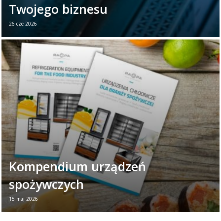
Twojego biznesu
26 cze 2026
26 czerwca obchodzimy Światowy Dzień
Chłodnictwa. To dobry moment, aby
przypomnieć, jak ważną rolę odgrywają
urządzenia chłodnicze w ...
Czytaj więcej →
Kompendium urządzeń
spożywczych
15 maj 2026
Nowa broszura - Urządzenia dla branży
spożywczej Jeśli chcesz w jednym miejscu