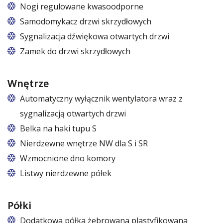
Nogi regulowane kwasoodporne
Nogi z regulacją w zakresie 87 – 97 mm
Samodomykacz drzwi skrzydłowych
Sygnalizacja dźwiękowa otwartych drzwi
Zamek do drzwi skrzydłowych
Wnętrze
Automatyczny wyłącznik wentylatora wraz z
sygnalizacją otwartych drzwi
Belka na haki tupu S
Cena dotyczy jednej belki w jednej komorze szafy
Nierdzewne wnętrze NW dla S i SR
Wzmocnione dno komory
Listwy nierdzewne półek
Półki
Dodatkowa półka żebrowana plastyfikowana