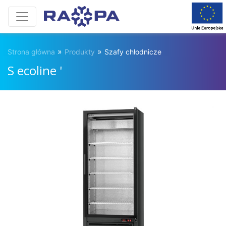
»
»
Strona główna
Produkty
Szafy chłodnicze
S ecoline '