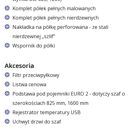
Komplet półek pełnych malowanych
Komplet półek pełnych nierdzewnych
Nakładka na półkę perforowana - ze stali
nierdzewnej „szlif"
Wspornik do półki
Akcesoria
Filtr przeciwpyłkowy
Listwa cenowa
Podstawa pod pojemniki EURO 2 - dotyczy szaf o
szerokościach 825 mm, 1600 mm
W szafach o rozmiarach 825 i 1600
Rejestrator temperatury USB
Uchwyt drzwi do szaf