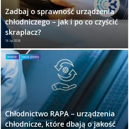
Zadbaj o sprawność urządzenia
chłodniczego – jak i po co czyścić
skraplacz?
16 lip 2026
Twoje urządzenie chłodnicze każdego dnia
ciężko pracuje. Aby zapewniało niezawodne
modele
nasze porady
działanie, warto poświęcić mu chwilę raz w
miesiącu. ...
Czytaj więcej →
Chłodnictwo RAPA – urządzenia
chłodnicze, które dbają o jakość