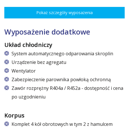
Rozstaw ożebrowania co 3,5 cm, udźwig do 30 kg, regulacja
wysokości co 7,5 cm pozwala na optymalne rozmieszczenie różnego
Pokaż szczegóły wyposażenia
rodzaju towaru.
Wymiary półek do szaf o szerokościach:
62,5 cm (50,5 cm x 51 cm),
Wyposażenie dodatkowe
72,5 cm (60,5 cm x 51 cm),
82,5 cm (70,5 cm x 51 cm)
Układ chłodniczy
System automatycznego odparowania skroplin
Urządzenie bez agregatu
Wentylator
Zabezpieczenie parownika powłoką ochronną
Zawór rozprężny R404a / R452a - dostępność i cena
po uzgodnieniu
Korpus
Komplet 4 kół obrotowych w tym 2 z hamulcem