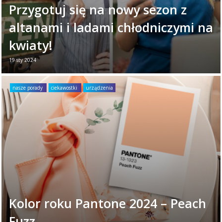
Przygotuj się na nowy sezon z
altanami i ladami chłodniczymi na
kwiaty!
19 sty 2024
Sprzedaż kwiatów to wyjątkowo przyjemne,
a jednocześnie trudne przedsięwzięcie
nasze porady
ciekawostki
urządzenia
biznesowe. Kwiaty cięte są bardzo pięknym,
ale też ...
Czytaj więcej →
Kolor roku Pantone 2024 – Peach
Fuzz