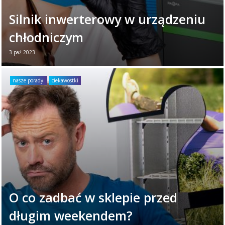
Silnik inwerterowy w urządzeniu
chłodniczym
3 paź 2023
Na pewno zetknęliście się już z pojęciem
silnika inwerterowego, które od jakiegoś
nasze porady
ciekawostki
czasu pojawia się w kontekście urządzeń
AGD, przede ...
Czytaj więcej →
O co zadbać w sklepie przed
długim weekendem?