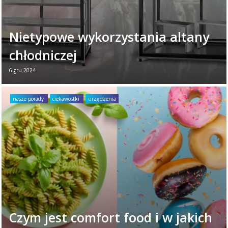
Nietypowe wykorzystania altany
chłodniczej
6 gru 2024
Niekiedy klienci znajdują własne
zastosowania dla gotowych urządzeń, które
nasze porady
ciekawostki
urządzenia
skonstruowaliśmy do innych celów. W
jednym z takich przypadków ...
Czytaj więcej →
Czym jest comfort food i w jakich