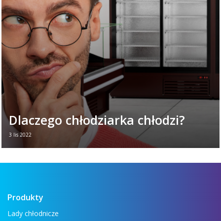
ogrodów, a jako kwiat ...
Czytaj więcej →
Dlaczego chłodziarka chłodzi?
3 lis 2022
Trudno wyobrazić sobie współczesne życie
bez urządzeń chłodniczych. Utrzymując
odpowiednio niską temperaturę żywności,
zachowują jej ...
Czytaj więcej →
Produkty
Lady chłodnicze