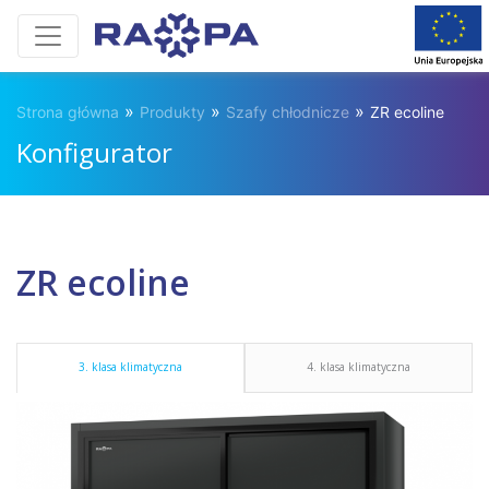
»
»
»
Strona główna
Produkty
Szafy chłodnicze
ZR ecoline
Konfigurator
ZR ecoline
3. klasa klimatyczna
4. klasa klimatyczna