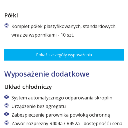
Półki
Komplet półek plastyfikowanych, standardowych
wraz ze wspornikami - 10 szt.
Rozstaw ożebrowania co 3,5 cm, udźwig do 30 kg, regulacja
wysokości co 7,5 cm pozwala na optymalne rozmieszczenie różnego
Pokaż szczegóły wyposażenia
rodzaju towaru.
Wymiary półek do szaf o szerokościach:
120 cm (50,5 cm x 51 cm),
Wyposażenie dodatkowe
140 cm (60,5 cm x 51 cm),
160 cm (70,5 cm x 51 cm)
Układ chłodniczy
System automatycznego odparowania skroplin
Urządzenie bez agregatu
Zabezpieczenie parownika powłoką ochronną
Zawór rozprężny R404a / R452a - dostępność i cena