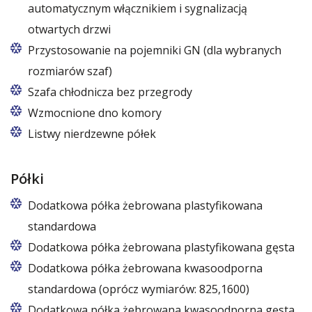
automatycznym włącznikiem i sygnalizacją
otwartych drzwi
Przystosowanie na pojemniki GN (dla wybranych
rozmiarów szaf)
Dotyczy modeli szaf Z/825 i Z/1600 (bez
Szafa chłodnicza bez przegrody
wentylatora); komplet półek 5/10 szt. jest
Wzmocnione dno komory
wymieniany na 10/20 kompletów prowadnic.
Listwy nierdzewne półek
Półki
Dodatkowa półka żebrowana plastyfikowana
standardowa
Dodatkowa półka żebrowana plastyfikowana gęsta
Dodatkowa półka żebrowana kwasoodporna
standardowa (oprócz wymiarów: 825,1600)
Dodatkowa półka żebrowana kwasoodporna gęsta