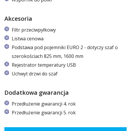
Akcesoria
Filtr przeciwpyłkowy
Listwa cenowa
Podstawa pod pojemniki EURO 2 - dotyczy szaf o
szerokościach 825 mm, 1600 mm
W szafach o rozmiarach 825 i 1600
Rejestrator temperatury USB
Uchwyt drzwi do szaf
Dodatkowa gwarancja
Przedłużenie gwarancji 4. rok
Przedłużenie gwarancji 5. rok