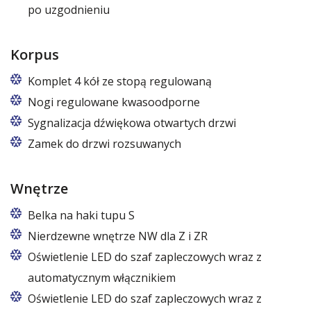
po uzgodnieniu
Korpus
Komplet 4 kół ze stopą regulowaną
Cztery koła obrotowe, w tym dwa z hamulcem.
Nogi regulowane kwasoodporne
Nogi z regulacją w zakresie 87 – 97 mm
Sygnalizacja dźwiękowa otwartych drzwi
Zamek do drzwi rozsuwanych
Wnętrze
Belka na haki tupu S
Cena dotyczy jednej belki w jednej komorze szafy
Nierdzewne wnętrze NW dla Z i ZR
Oświetlenie LED do szaf zapleczowych wraz z
automatycznym włącznikiem
Oświetlenie LED do szaf zapleczowych wraz z