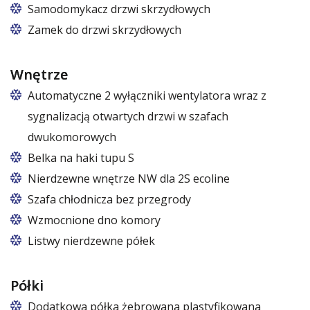
Nogi z regulacją w zakresie 87 – 97 mm
Samodomykacz drzwi skrzydłowych
Zamek do drzwi skrzydłowych
Wnętrze
Automatyczne 2 wyłączniki wentylatora wraz z
sygnalizacją otwartych drzwi w szafach
dwukomorowych
Belka na haki tupu S
Cena dotyczy jednej belki w jednej komorze szafy
Nierdzewne wnętrze NW dla 2S ecoline
Szafa chłodnicza bez przegrody
Wzmocnione dno komory
Listwy nierdzewne półek
Półki
Dodatkowa półka żebrowana plastyfikowana