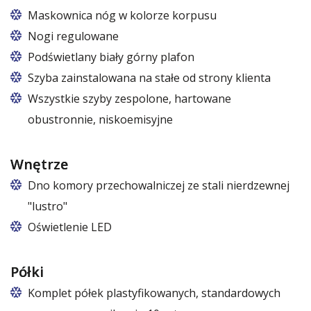
Maskownica nóg w kolorze korpusu
Nogi regulowane
Podświetlany biały górny plafon
7 kolorów ze wzornika RAPA
Szyba zainstalowana na stałe od strony klienta
Wszystkie szyby zespolone, hartowane
obustronnie, niskoemisyjne
Wnętrze
Dno komory przechowalniczej ze stali nierdzewnej
"lustro"
Oświetlenie LED
barwa biała zimna lub biała ciepła
Półki
Komplet półek plastyfikowanych, standardowych