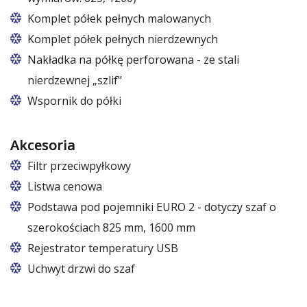
Komplet półek pełnych malowanych
Komplet półek pełnych nierdzewnych
Nakładka na półkę perforowana - ze stali
nierdzewnej „szlif"
Wspornik do półki
Akcesoria
Filtr przeciwpyłkowy
Listwa cenowa
Podstawa pod pojemniki EURO 2 - dotyczy szaf o
szerokościach 825 mm, 1600 mm
W szafach o rozmiarach 825 i 1600
Rejestrator temperatury USB
Uchwyt drzwi do szaf