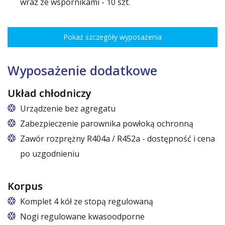
wraz ze wspornikami - 10 szt.
Rozstaw ożebrowania co 3,5 cm, udźwig do 30 kg, regulacja
wysokości co 7,5 cm pozwala na optymalne rozmieszczenie różnego
Pokaż szczegóły wyposażenia
rodzaju towaru.
Wymiary półek do szaf o szerokościach:
120 cm (50,5 cm x 51 cm),
Wyposażenie dodatkowe
140 cm (60,5 cm x 51 cm),
160 cm (70,5 cm x 51 cm)
Układ chłodniczy
Urządzenie bez agregatu
Zabezpieczenie parownika powłoką ochronną
Zawór rozprężny R404a / R452a - dostępność i cena
po uzgodnieniu
Korpus
Komplet 4 kół ze stopą regulowaną
Cztery koła obrotowe, w tym dwa z hamulcem.
Nogi regulowane kwasoodporne