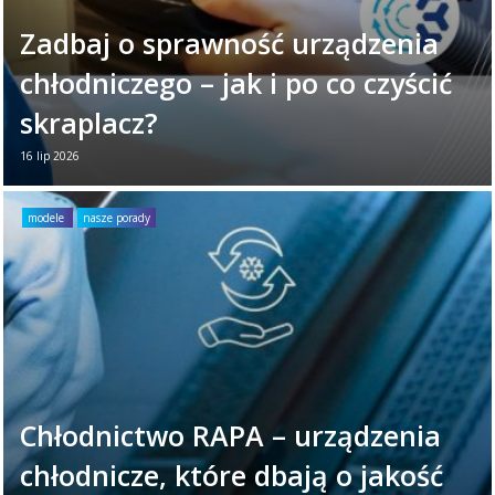
Zadbaj o sprawność urządzenia
chłodniczego – jak i po co czyścić
skraplacz?
16 lip 2026
Twoje urządzenie chłodnicze każdego dnia
ciężko pracuje. Aby zapewniało niezawodne
modele
nasze porady
działanie, warto poświęcić mu chwilę raz w
miesiącu. ...
Czytaj więcej →
Chłodnictwo RAPA – urządzenia
chłodnicze, które dbają o jakość