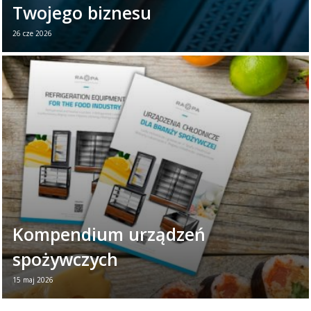
Twojego biznesu
26 cze 2026
26 czerwca obchodzimy Światowy Dzień
Chłodnictwa. To dobry moment, aby
przypomnieć, jak ważną rolę odgrywają
urządzenia chłodnicze w ...
Czytaj więcej →
Kompendium urządzeń
spożywczych
15 maj 2026
Nowa broszura - Urządzenia dla branży
spożywczej Jeśli chcesz w jednym miejscu