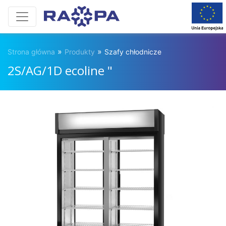
»
»
Strona główna
Produkty
Szafy chłodnicze
2S/AG/1D ecoline "