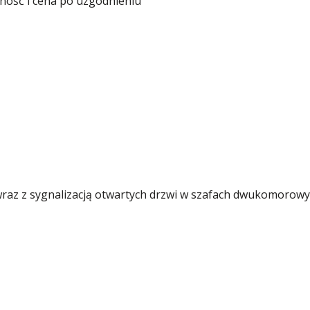
ność i cena po uzgodnieniu
mulcem.
wraz z sygnalizacją otwartych drzwi w szafach dwukomorow
orze szafy