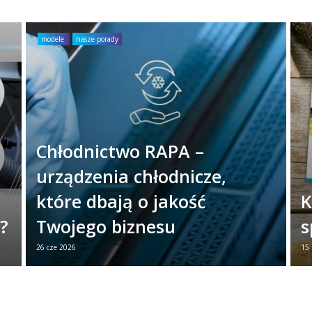
modele
nasze porady
Chłodnictwo RAPA –
urządzenia chłodnicze,
które dbają o jakość
K
z?
Twojego biznesu
s
26 cze 2026
15
26 czerwca obchodzimy Światowy Dzień
N
ne
Chłodnictwa. To dobry moment, aby
s
w
przypomnieć, jak ważną rolę odgrywają
z