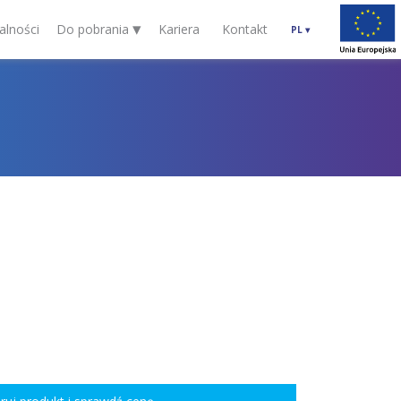
▾
alności
Do pobrania
Kariera
Kontakt
PL
▾