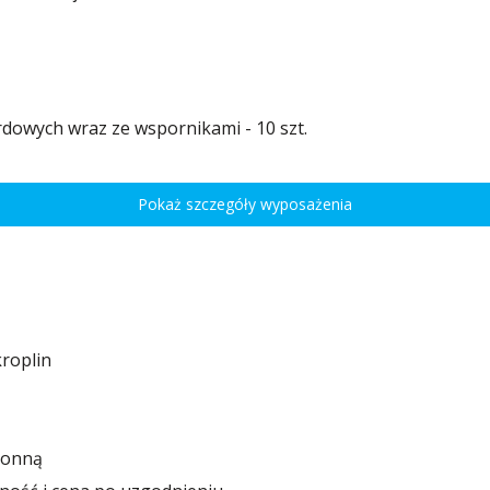
dowych wraz ze wspornikami - 10 szt.
ulacja wysokości co 7,5 cm pozwala na optymalne rozmieszczenie różnego rodza
Pokaż szczegóły wyposażenia
roplin
ronną