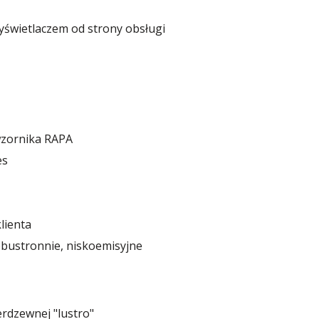
yświetlaczem od strony obsługi
wzornika RAPA
es
lienta
bustronnie, niskoemisyjne
erdzewnej "lustro"