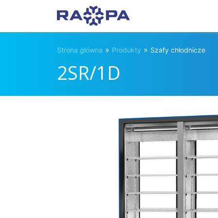
»
»
Strona główna
Produkty
Szafy chłodnicze
2SR/1D