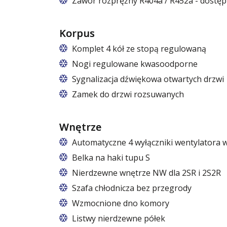
Zawór rozprężny R404a / R452a - dostęp
Korpus
Komplet 4 kół ze stopą regulowaną
Cztery koła obrotowe, w tym dwa z ha
Nogi regulowane kwasoodporne
Nogi z regulacją w zakresie 87 – 97 mm
Sygnalizacja dźwiękowa otwartych drzwi
Zamek do drzwi rozsuwanych
Wnętrze
Automatyczne 4 wyłączniki wentylatora 
Belka na haki tupu S
Cena dotyczy jednej belki w jednej kom
Nierdzewne wnętrze NW dla 2SR i 2S2R
Szafa chłodnicza bez przegrody
Wzmocnione dno komory
Listwy nierdzewne półek