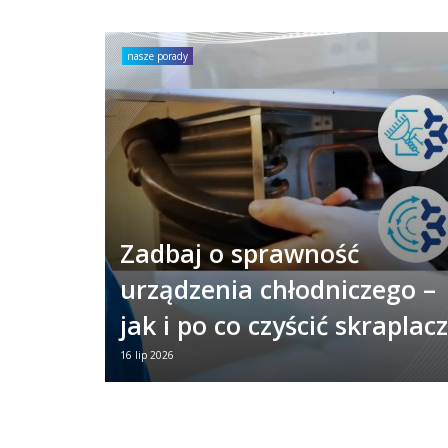
nasze porady
Zadbaj o sprawność
urządzenia chłodniczego –
jak i po co czyścić skraplac
16 lip 2026
Twoje urządzenie chłodnicze każdego dnia
ciężko pracuje. Aby zapewniało niezawod
działanie, warto poświęcić mu chwilę raz 