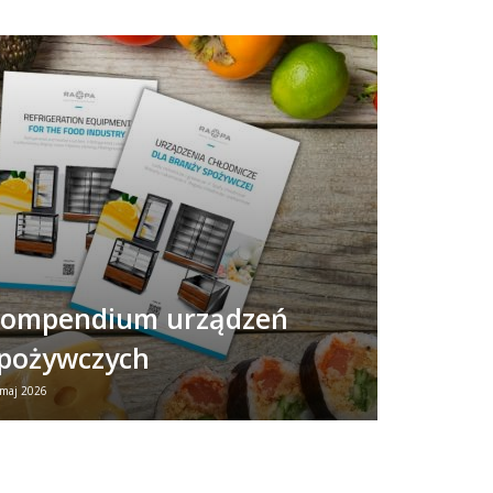
ompendium urządzeń
pożywczych
 maj 2026
owa broszura - Urządzenia dla branży
pożywczej Jeśli chcesz w jednym miejscu
obaczyć wszystkie najważniejsze