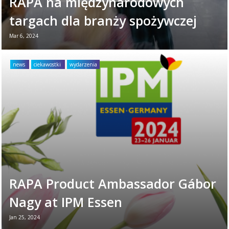
RAPA na międzynarodowych
targach dla branży spożywczej
Mar 6, 2024
Targi branżowe to doskonała okazja, by
przyjrzeć się z bliska rozwiązaniom, które
news
ciekawostki
wydarzenia
mogą okazać się kluczowe dla Waszego
biznesu. Dlatego ...
Read more →
RAPA Product Ambassador Gábor
Nagy at IPM Essen
Jan 25, 2024
The IPM Essen Trade Fair is the largest