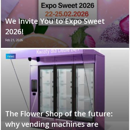
We Invite You to Expo Sweet
2026!
Feb 21, 2026
We are very pleased to inform you that
from 22 – 25 February, we will be
news
participating as exhibitors at Expo Sweet
2026 at EXPO XXI ...
Read more →
The Flower Shop of the future:
why vending machines are