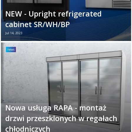
NEW - Upright refrigerated
cabinet SR/WH/BP
Jul 14, 2023
Glazed refrigerated cabinets are convenient
and versatile devices that can be filled with
news
a variety of products. They are most often
and most ...
Read more →
Nowa usługa RAPA - montaż
drzwi przeszklonych w regałach
chłodniczych