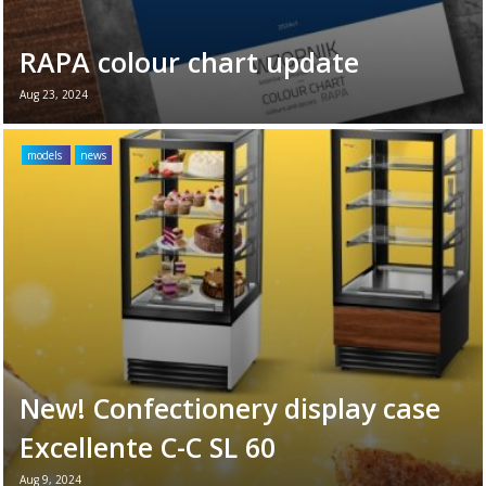
RAPA colour chart update
Aug 23, 2024
Introducing the updated colour chart and
decors for RAPA devices. Feel free to
models
news
browse through the available finish variants
and place your ...
Read more →
New! Confectionery display case
Excellente C-C SL 60
Aug 9, 2024