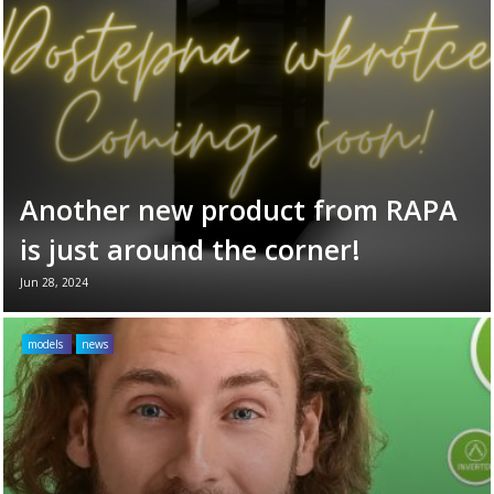
Read more →
Another new product from RAPA
is just around the corner!
Jun 28, 2024
We are delighted to announce that another
product from the Excellente line will soon be
models
news
available! Like the other devices in the ...
Read more →